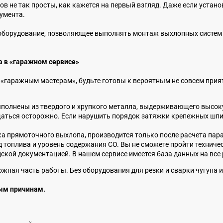
 не так просты, как кажется на первый взгляд. Даже если устано
умента.
борудование, позволяющее выполнять монтаж выхлопных систем ка
а в «гаражном сервисе»
«гаражным мастерам», будьте готовы к вероятным не совсем прия
полнены из твердого и хрупкого металла, выдерживающего высок
аться осторожно. Если нарушить порядок затяжки крепежных шпил
а прямоточного выхлопа, производится только после расчета пара
д топлива и уровень содержания СО. Вы не сможете пройти техниче
ской документацией. В нашем сервисе имеется база данных на вс
ожная часть работы. Без оборудования для резки и сварки чугуна
ым причинам.