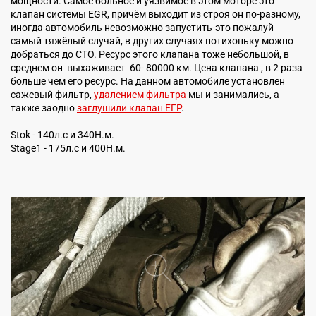
мощности. Самое больное и уязвимое в этом моторе это
клапан системы EGR, причём выходит из строя он по-разному,
иногда автомобиль невозможно запустить-это пожалуй
самый тяжёлый случай, в других случаях потихоньку можно
добраться до СТО. Ресурс этого клапана тоже небольшой, в
среднем он выхаживает 60- 80000 км. Цена клапана , в 2 раза
больше чем его ресурс. На данном автомобиле установлен
сажевый фильтр,
удалением фильтра
мы и занимались, а
также заодно
заглушили клапан ЕГР
.
Stok - 140л.с и 340Н.м.
Stage1 - 175л.с и 400Н.м.